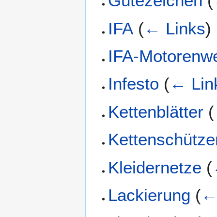
Gütezeichen
(
IFA
(
← Links
)
IFA-Motorenw
Infesto
(
← Lin
Kettenblätter
(
Kettenschütze
Kleidernetze
(
Lackierung
(
←