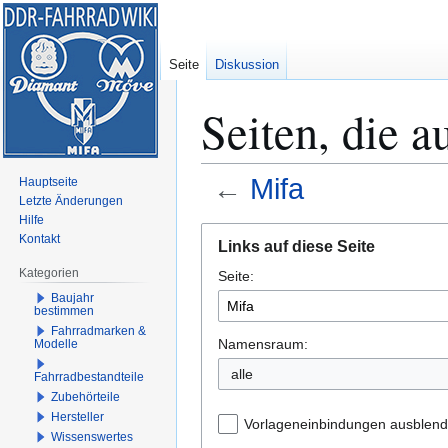
Seite
Diskussion
Seiten, die a
←
Mifa
Hauptseite
Letzte Änderungen
Hilfe
Zur
Zur
Kontakt
Links auf diese Seite
Navigation
Suche
Kategorien
Seite:
springen
springen
Baujahr
bestimmen
Fahrradmarken &
Namensraum:
Modelle
alle
Fahrradbestandteile
Zubehörteile
Hersteller
Vorlageneinbindungen ausblen
Wissenswertes