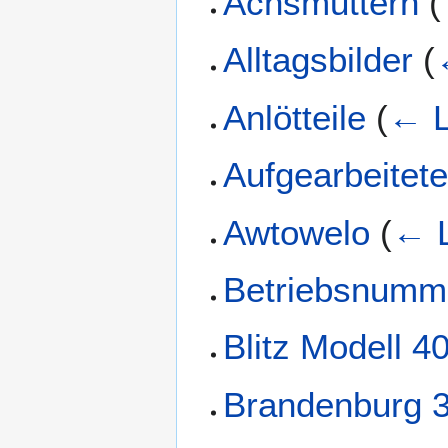
Achsmuttern
(
Alltagsbilder
(
Anlötteile
(
← L
Aufgearbeitet
Awtowelo
(
← L
Betriebsnumm
Blitz Modell 4
Brandenburg 3