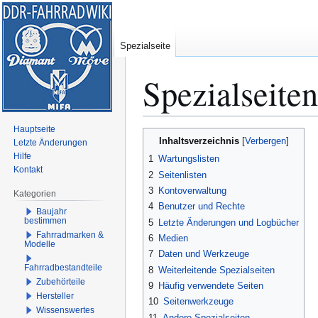
Spezialseite
Spezialseiten
Hauptseite
Zur
Zur
Inhaltsverzeichnis
Letzte Änderungen
Navigation
Suche
Hilfe
1
Wartungslisten
springen
springen
Kontakt
2
Seitenlisten
3
Kontoverwaltung
Kategorien
4
Benutzer und Rechte
Baujahr
bestimmen
5
Letzte Änderungen und Logbücher
Fahrradmarken &
6
Medien
Modelle
7
Daten und Werkzeuge
Fahrradbestandteile
8
Weiterleitende Spezialseiten
Zubehörteile
9
Häufig verwendete Seiten
Hersteller
10
Seitenwerkzeuge
Wissenswertes
11
Andere Spezialseiten