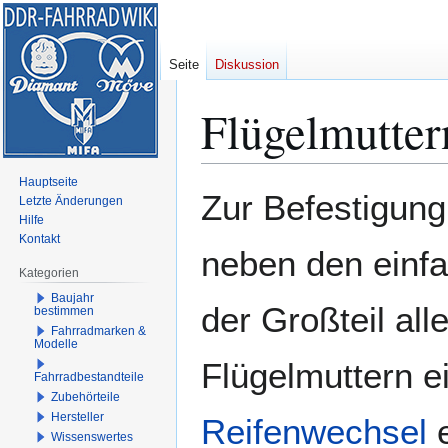
Seite
Diskussion
Flügelmutter
Hauptseite
Zur
Zur
Zur Befestigung
Letzte Änderungen
Navigation
Suche
Hilfe
springen
springen
Kontakt
neben den einf
Kategorien
Baujahr
der Großteil al
bestimmen
Fahrradmarken &
Modelle
Flügelmuttern e
Fahrradbestandteile
Zubehörteile
Hersteller
Reifenwechsel
e
Wissenswertes