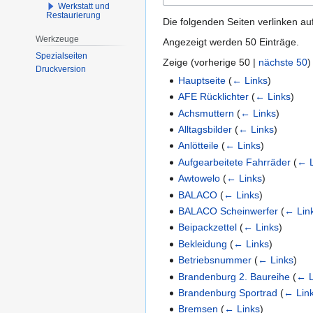
Werkstatt und
Restaurierung
Die folgenden Seiten verlinken au
Werkzeuge
Angezeigt werden 50 Einträge.
Spezialseiten
Zeige (
vorherige 50
|
nächste 50
)
Druckversion
Hauptseite
(
← Links
)
AFE Rücklichter
(
← Links
)
Achsmuttern
(
← Links
)
Alltagsbilder
(
← Links
)
Anlötteile
(
← Links
)
Aufgearbeitete Fahrräder
(
← L
Awtowelo
(
← Links
)
BALACO
(
← Links
)
BALACO Scheinwerfer
(
← Lin
Beipackzettel
(
← Links
)
Bekleidung
(
← Links
)
Betriebsnummer
(
← Links
)
Brandenburg 2. Baureihe
(
← L
Brandenburg Sportrad
(
← Lin
Bremsen
(
← Links
)