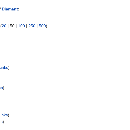
f
Diamant
:
 (
20
|
50
|
100
|
250
|
500
)
inks
)
ks
)
inks
)
ks
)