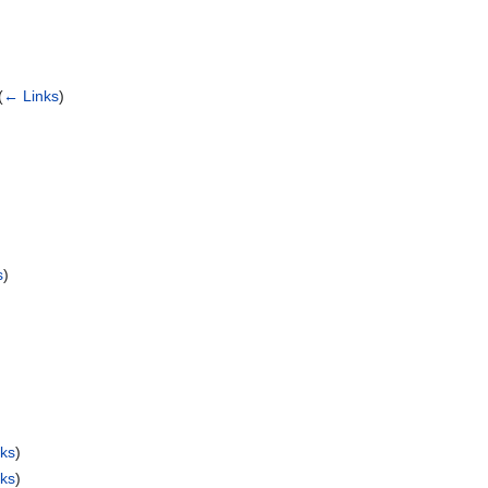
(
← Links
)
s
)
ks
)
ks
)