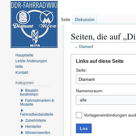
Seite
Diskussion
Seiten, die auf „D
←
Diamant
Hauptseite
Zur
Zur
Links auf diese Seite
Letzte Änderungen
Navigation
Suche
Hilfe
Seite:
springen
springen
Kontakt
Kategorien
Namensraum:
Baujahr
bestimmen
alle
Fahrradmarken &
Modelle
Fahrradbestandteile
Vorlageneinbindungen aus
Zubehörteile
Hersteller
Los
Wissenswertes