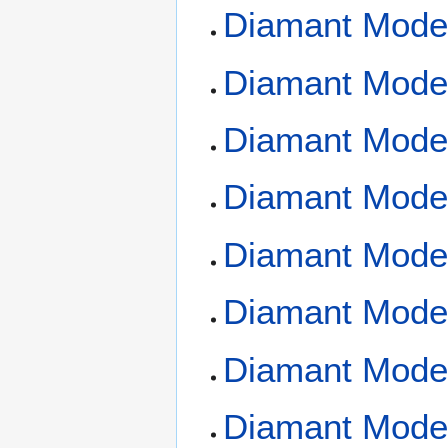
Diamant Model
Diamant Model
Diamant Model
Diamant Model
Diamant Model
Diamant Model
Diamant Model
Diamant Model