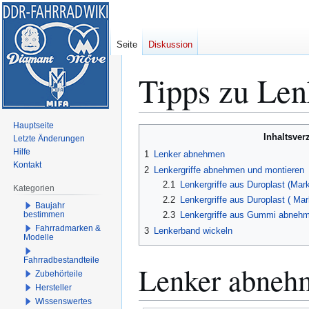
Seite
Diskussion
Tipps zu Len
Hauptseite
Zur
Zur
Inhaltsver
Letzte Änderungen
Navigation
Suche
Hilfe
1
Lenker abnehmen
springen
springen
Kontakt
2
Lenkergriffe abnehmen und montieren
2.1
Lenkergriffe aus Duroplast (Ma
Kategorien
2.2
Lenkergriffe aus Duroplast ( Ma
Baujahr
bestimmen
2.3
Lenkergriffe aus Gummi abneh
Fahrradmarken &
3
Lenkerband wickeln
Modelle
Fahrradbestandteile
Lenker abneh
Zubehörteile
Hersteller
Wissenswertes