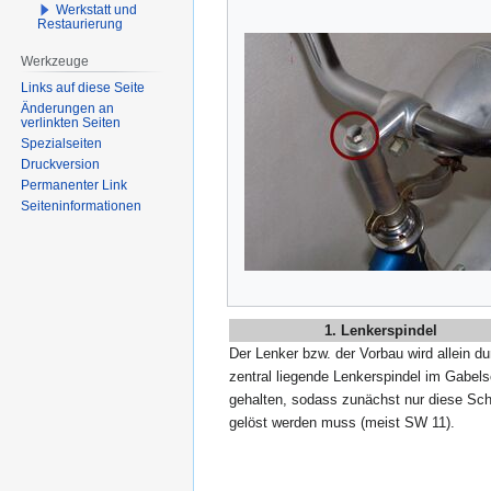
Werkstatt und
Restaurierung
Werkzeuge
Links auf diese Seite
Änderungen an
verlinkten Seiten
Spezialseiten
Druckversion
Permanenter Link
Seiten­­informationen
1. Lenkerspindel
Der Lenker bzw. der Vorbau wird allein du
zentral liegende Lenkerspindel im Gabels
gehalten, sodass zunächst nur diese Sc
gelöst werden muss (meist SW 11).