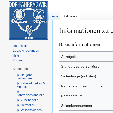
Seite
Diskussion
Informationen zu 
Basisinformationen
Zur
Zur
Hauptseite
Navigation
Suche
Letzte Änderungen
springen
springen
Hilfe
Anzeigetitel
Kontakt
Standardsortierschlüssel
Kategorien
Baujahr
Seitenlänge (in Bytes)
bestimmen
Fahrradmarken &
Namensraumkennnummer
Modelle
Fahrradbestandteile
Namensraum
Zubehörteile
Hersteller
Seitenkennnummer
Wissenswertes