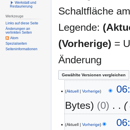
Werkstatt und
Restaurierung
Schaltfläche am
Werkzeuge
Links auf diese Seite
Legende:
(Aktue
Änderungen an
verlinkten Seiten
Atom
(Vorherige)
= U
Spezialseiten
Seiten­­informationen
Änderung
1
06
Aktuell
Vorherige
5
.
Bytes
0
J
u
n
06
i
Aktuell
Vorherige
2