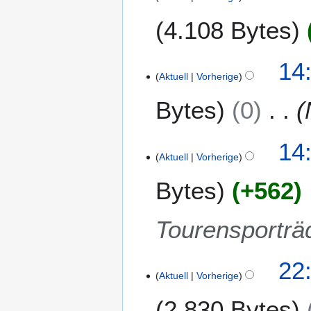
4.108 Bytes
1
14
Aktuell
Vorherige
1
.
Bytes
0
J
u
n
14
i
Aktuell
Vorherige
2
Bytes
+562
0
2
0
Tourensporträ
9
22
Aktuell
Vorherige
.
J
2.830 Bytes
u