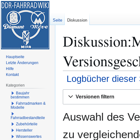
Seite
Diskussion
Diskussion:M
Versionsgesc
Hauptseite
Letzte Änderungen
Hilfe
Kontakt
Logbücher dieser 
Kategorien
Zur
Zur
Baujahr
Versionen filtern
bestimmen
Navigation
Suche
Fahrradmarken &
springen
springen
Modelle
Auswahl des Ver
Fahrradbestandteile
Zubehörteile
zu vergleichend
Hersteller
Wissenswertes