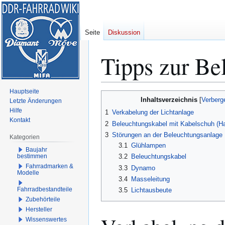
Seite
Diskussion
Tipps zur Be
Hauptseite
Zur
Zur
Inhaltsverzeichnis
Letzte Änderungen
Navigation
Suche
Hilfe
1
Verkabelung der Lichtanlage
springen
springen
Kontakt
2
Beleuchtungskabel mit Kabelschuh (H
3
Störungen an der Beleuchtungsanlage
Kategorien
3.1
Glühlampen
Baujahr
bestimmen
3.2
Beleuchtungskabel
Fahrradmarken &
3.3
Dynamo
Modelle
3.4
Masseleitung
Fahrradbestandteile
3.5
Lichtausbeute
Zubehörteile
Hersteller
Wissenswertes