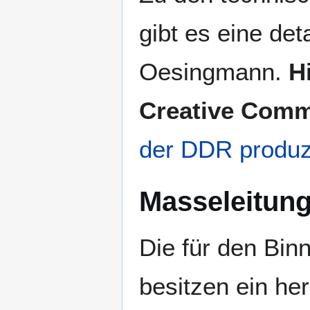
gibt es eine det
Oesingmann.
H
Creative Com
der DDR produz
Masseleitun
Die für den Bi
besitzen ein h