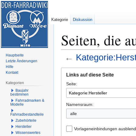
Kategorie
Diskussion
Seiten, die a
←
Kategorie:Herst
Hauptseite
Letzte Änderungen
Hilfe
Zur
Zur
Kontakt
Links auf diese Seite
Navigation
Suche
Kategorien
Seite:
springen
springen
Baujahr
bestimmen
Fahrradmarken &
Namensraum:
Modelle
alle
Fahrradbestandteile
Zubehörteile
Hersteller
Vorlageneinbindungen ausblen
Wissenswertes