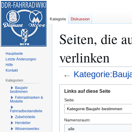
Kategorie
Diskussion
Seiten, die 
verlinken
Hauptseite
Letzte Änderungen
Hilfe
Kontakt
←
Kategorie:Bauj
Kategorien
Zur
Zur
Baujahr
Links auf diese Seite
bestimmen
Navigation
Suche
Fahrradmarken &
Seite:
springen
springen
Modelle
Fahrradbestandteile
Zubehörteile
Namensraum:
Hersteller
alle
Wissenswertes