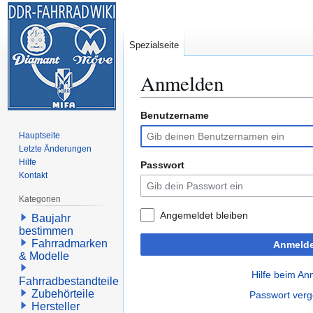
Spezialseite
Anmelden
Benutzername
Zur
Zur
Navigation
Suche
Hauptseite
springen
springen
Letzte Änderungen
Hilfe
Passwort
Kontakt
Kategorien
Angemeldet bleiben
Baujahr
bestimmen
Fahrradmarken
Anmeld
& Modelle
Hilfe beim A
Fahrradbestandteile
Zubehörteile
Passwort ver
Hersteller