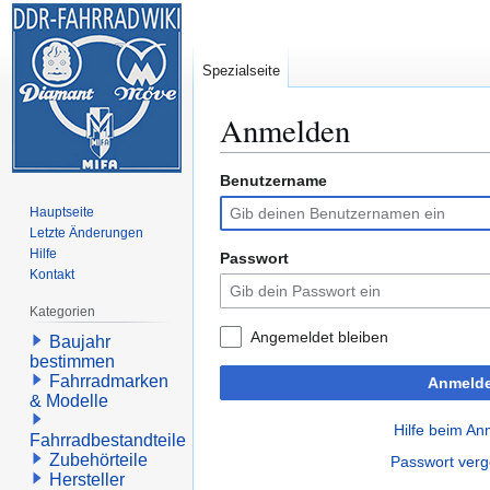
Spezialseite
Anmelden
Benutzername
Zur
Zur
Navigation
Suche
Hauptseite
springen
springen
Letzte Änderungen
Hilfe
Passwort
Kontakt
Kategorien
Angemeldet bleiben
Baujahr
bestimmen
Fahrradmarken
Anmeld
& Modelle
Hilfe beim A
Fahrradbestandteile
Zubehörteile
Passwort ver
Hersteller