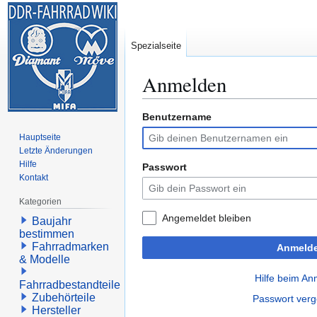
Spezialseite
Anmelden
Benutzername
Zur
Zur
Navigation
Suche
Hauptseite
springen
springen
Letzte Änderungen
Hilfe
Passwort
Kontakt
Kategorien
Angemeldet bleiben
Baujahr
bestimmen
Fahrradmarken
Anmeld
& Modelle
Hilfe beim A
Fahrradbestandteile
Zubehörteile
Passwort ver
Hersteller