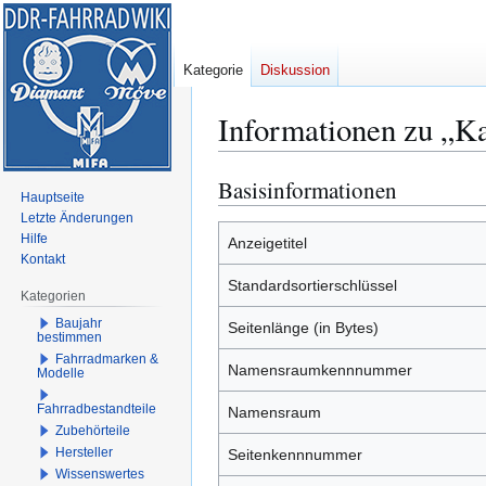
Kategorie
Diskussion
Informationen zu „Ka
Basisinformationen
Zur
Zur
Hauptseite
Navigation
Suche
Letzte Änderungen
springen
springen
Hilfe
Anzeigetitel
Kontakt
Standardsortierschlüssel
Kategorien
Baujahr
Seitenlänge (in Bytes)
bestimmen
Fahrradmarken &
Namensraumkennnummer
Modelle
Fahrradbestandteile
Namensraum
Zubehörteile
Hersteller
Seitenkennnummer
Wissenswertes