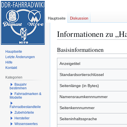
Hauptseite
Diskussion
Informationen zu „Ha
Basisinformationen
Zur
Zur
Hauptseite
Navigation
Suche
Letzte Änderungen
springen
springen
Hilfe
Anzeigetitel
Kontakt
Standardsortierschlüssel
Kategorien
Baujahr
Seitenlänge (in Bytes)
bestimmen
Fahrradmarken &
Namensraumkennnummer
Modelle
Fahrradbestandteile
Seitenkennnummer
Zubehörteile
Hersteller
Seiteninhaltssprache
Wissenswertes