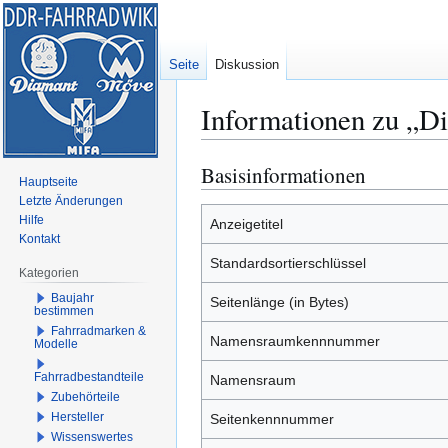
Seite
Diskussion
Informationen zu „D
Basisinformationen
Zur
Zur
Hauptseite
Navigation
Suche
Letzte Änderungen
springen
springen
Hilfe
Anzeigetitel
Kontakt
Standardsortierschlüssel
Kategorien
Baujahr
Seitenlänge (in Bytes)
bestimmen
Fahrradmarken &
Namensraumkennnummer
Modelle
Fahrradbestandteile
Namensraum
Zubehörteile
Hersteller
Seitenkennnummer
Wissenswertes