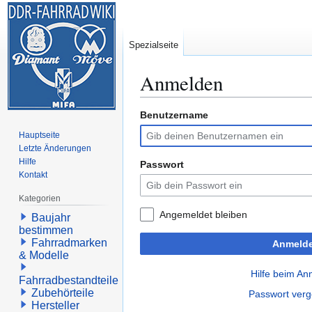
Spezialseite
Anmelden
Benutzername
Zur
Zur
Navigation
Suche
Hauptseite
springen
springen
Letzte Änderungen
Hilfe
Passwort
Kontakt
Kategorien
Angemeldet bleiben
Baujahr
bestimmen
Fahrradmarken
Anmeld
& Modelle
Hilfe beim A
Fahrradbestandteile
Zubehörteile
Passwort ver
Hersteller