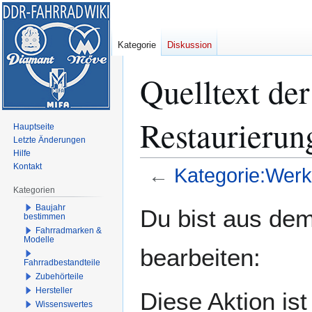
Kategorie
Diskussion
Quelltext der
Restaurierun
Hauptseite
Letzte Änderungen
Hilfe
Kontakt
←
Kategorie:Werk
Kategorien
Zur
Zur
Baujahr
Du bist aus dem
bestimmen
Navigation
Suche
Fahrradmarken &
springen
springen
Modelle
bearbeiten:
Fahrradbestandteile
Zubehörteile
Hersteller
Diese Aktion is
Wissenswertes