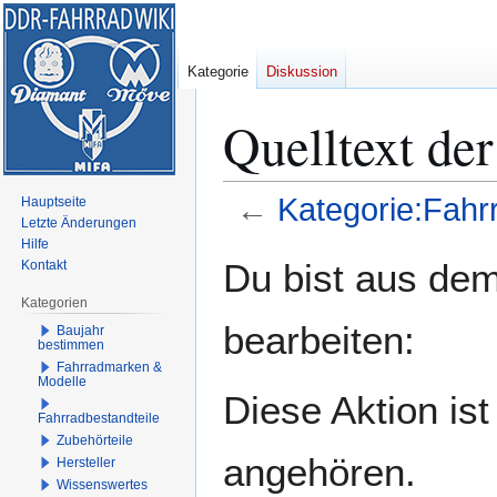
Kategorie
Diskussion
Quelltext der
←
Kategorie:Fahr
Hauptseite
Letzte Änderungen
Hilfe
Zur
Zur
Du bist aus dem
Kontakt
Navigation
Suche
Kategorien
springen
springen
bearbeiten:
Baujahr
bestimmen
Fahrradmarken &
Modelle
Diese Aktion is
Fahrradbestandteile
Zubehörteile
angehören.
Hersteller
Wissenswertes