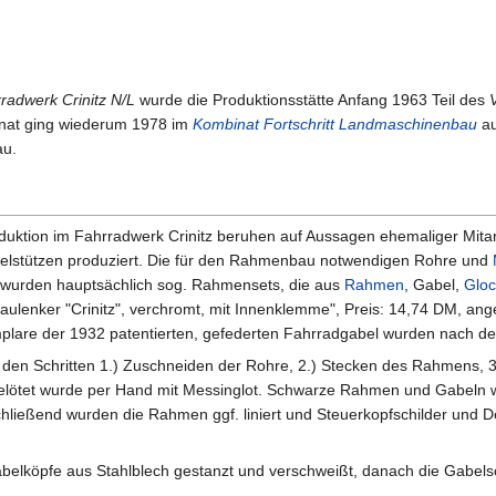
radwerk Crinitz N/L
wurde die Produktionsstätte Anfang 1963 Teil des
nat ging wiederum 1978 im
Kombinat Fortschritt Landmaschinenbau
au
au.
duktion im Fahrradwerk Crinitz beruhen auf Aussagen ehemaliger Mit
telstützen produziert. Die für den Rahmenbau notwendigen Rohre und
t wurden hauptsächlich sog. Rahmensets, die aus
Rahmen
, Gabel,
Gloc
aulenker "Crinitz", verchromt, mit Innenklemme", Preis: 14,74 DM, ang
plare der 1932 patentierten, gefederten Fahrradgabel wurden nach de
den Schritten 1.) Zuschneiden der Rohre, 2.) Stecken des Rahmens, 3.) 
Gelötet wurde per Hand mit Messinglot. Schwarze Rahmen und Gabeln w
ließend wurden die Rahmen ggf. liniert und Steuerkopfschilder und Dek
belköpfe aus Stahlblech gestanzt und verschweißt, danach die Gabels