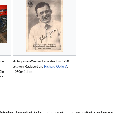
ene
Autogramm-Werbe-Karte des bis 1928
aktiven Radsportlers
Richard Golle
,
Die
1930er Jahre.
er
triebes demontiert, jedoch offenbar nicht abtransportiert, sondern vo