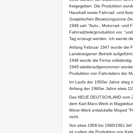
freigegeben. Die Produktion wurd
Haushalt sowie Fahrrad- und Aut
Sowjetischen Besatzungszone De
1948 sah "Auto-, Motorrad- und F
Fahrrad(teile)produktion vor, "u
Tag erzeugt werden. Ich werde die
Anfang Februar 1947 wurde die Fi
Landeseigener Betrieb
aufgeführt,
1948 wurde die Firma vollständig 
1949 wiederaufgenommen worden
Produktion von Fahrrädern der 
Im Laufe der 1950er Jahre stieg 
Anfang der 1960er Jahre etwa 115
Das NEUE DEUTSCHLAND vom 29. Apr
dem Karl-Marx-Werk in Magdeburg e
Möve-Werk entwickelte Moped "Perl
nicht.
Von etwa 1958 bis 1960/1961 lief 
ist zudem die Produktion von Kab