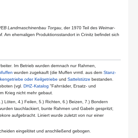
VEB Landmaschinenbau Torgau
, der 1970 Teil des
Weimar-
f. Am ehemaligen Produktionsstandort in Crinitz befindet sich
arbeiter. Im Betrieb wurden demnach nur Rahmen,
Muffen
wurden zugekauft (die Muffen vrmtl. aus dem
Stanz-
kengetriebe oder Keilgetriebe
und
Sattelstütze
bestanden.
eboten (vgl.
DHZ-Katalog
"Fahrräder, Ersatz- und
m Krieg nicht mehr gebaut.
Löten, 4.) Feilen, 5.) Richten, 6.) Beizen, 7.) Bondern
urden tauchlackiert, bunte Rahmen und Gabeln gespritzt;
ore aufgebracht. Liniert wurde zuletzt von nur einer
cheiden eingelötet und anschließend gebogen.