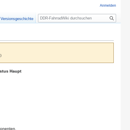
Anmelden
S
Versionsgeschichte
u
c
h
e
)
ustus Haupt
onenten.