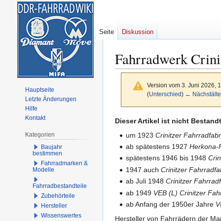
Seite
Diskussion
Fahrradwerk Crini
Version vom 3. Juni 2026, 
Hauptseite
(
Unterschied
)
← Nächstälte
Letzte Änderungen
Hilfe
Kontakt
Zur
Zur
Dieser Artikel ist nicht Bestan
Navigation
Suche
um 1923
Crinitzer Fahrradfab
Kategorien
springen
springen
ab spätestens 1927
Herkona-
Baujahr
bestimmen
spätestens 1946 bis 1948
Crin
Fahrradmarken &
1947 auch
Crinitzer Fahrradfab
Modelle
ab Juli 1948
Crinitzer Fahrradf
Fahrradbestandteile
ab 1949
VEB (L) Crinitzer Fah
Zubehörteile
ab Anfang der 1950er Jahre
V
Hersteller
Wissenswertes
Hersteller von Fahrrädern der M