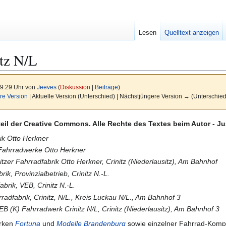
Lesen
Quelltext anzeigen
tz N/L
19:29 Uhr von
Jeeves
(
Diskussion
|
Beiträge
)
re Version
| Aktuelle Version (Unterschied) | Nächstjüngere Version → (Unterschied
dteil der Creative Commons. Alle Rechte des Textes beim Autor - J
rik Otto Herkner
Fahrradwerke Otto Herkner
itzer Fahrradfabrik Otto Herkner, Crinitz (Niederlausitz), Am Bahnhof
rik, Provinzialbetrieb, Crinitz N.-L.
abrik, VEB, Crinitz N.-L.
rradfabrik, Crinitz, N/L., Kreis Luckau N/L., Am Bahnhof 3
EB (K) Fahrradwerk Crinitz N/L, Crinitz (Niederlausitz), Am Bahnhof 3
arken
Fortuna
und
Modelle Brandenburg
sowie einzelner Fahrrad-Komp