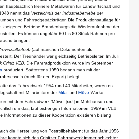
n hauptsächlich kleinere Metallwaren für Landwirtschaft und
 1948 nennt das
Verzeichnis der Industriebetriebe der
tpumpen und Fahrradgepäckträger. Die Produktionsauflage für
r Volkseigenen Betriebe Brandenburgs die Wiederaufnahme der
rzustellen. Es können ungefähr 60 bis 80 Stück Rahmen pro
prache bringen."
rovinzialbetrieb
(auf manchen Dokumenten als
tellt. Der Treuhänder war gleichzeitig Betriebsleiter. Im Juli
k Criniz VEB
. Die Fahrradproduktion wurde im September
a
produziert. Spätestens 1950 begann man mit der
lrohrsesseln (auch für den Export) belegt.
atte das Fahrradwerk 1954 rund 40 Mitarbeiter, waren es
egschaft mit Mitarbeitern der
Mifa
- und
Möve
-Werke.
tion mit dem Fahrradwerk 'Möwe' [sic!] in Mühlhausen und
chtlich um das, laut bisherigen Informationen, 1959 im VEB
e Informationen zu dieser Kooperation existieren bislang
uch die Herstellung von Postrollbehältern; für das Jahr 1956
hre konnte sich das Crinitzer Fahrradwerk immer schlechter