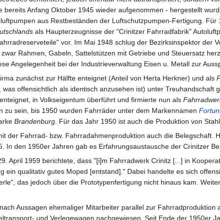
e bereits Anfang Oktober 1945 wieder aufgenommen - hergestellt wurde
oluftpumpen aus Restbeständen der Luftschutzpumpen-Fertigung. Für
utschlands
als Haupterzeugnisse der "Crinitzer Fahrradfabrik" Autoluf
ahrradreserveteile" vor. Im Mai 1948 schlug der Bezirksinspektor de
nd zwar Rahmen, Gabeln, Sattelstützen mit Getriebe und Steuersatz he
se Angelegenheit bei der Industrieverwaltung Eisen u. Metall zur Auss
rma zunächst zur Hälfte enteignet (Anteil von Herta Herkner) und als
P
 was offensichtlich als identisch anzusehen ist) unter Treuhandschaft ges
enteignet, in Volkseigentum überführt und firmierte nun als
Fahrradwer
 zu sein, bis 1950 wurden Fahrräder unter dem Markennamen
Fortun
Marke
Brandenburg
. Für das Jahr 1950 ist auch die Produktion von Stah
mit der Fahrrad- bzw. Fahrradahmenproduktion auch die Belegschaft. H
. In den 1950er Jahren gab es Erfahrungsaustausche der Crinitzer Bel
il 1959 berichtete, dass "[i]m Fahrradwerk Crinitz [...] in Koopera
in qualitativ gutes Moped [entstand]." Dabei handelte es sich offensi
e", das jedoch über die Prototypenfertigung nicht hinaus kam. Weiter
nach Aussagen ehemaliger Mitarbeiter parallel zur Fahrradproduktion a
eltransport- und Verlegewagen nachgewiesen. Seit Ende der 1950er Ja