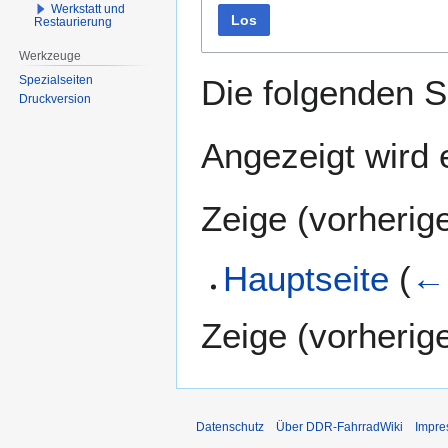
Werkstatt und
Los
Restaurierung
Werkzeuge
Spezialseiten
Die folgenden S
Druckversion
Angezeigt wird e
Zeige (
vorherig
Hauptseite
(
← 
Zeige (
vorherig
Datenschutz
Über DDR-FahrradWiki
Impr