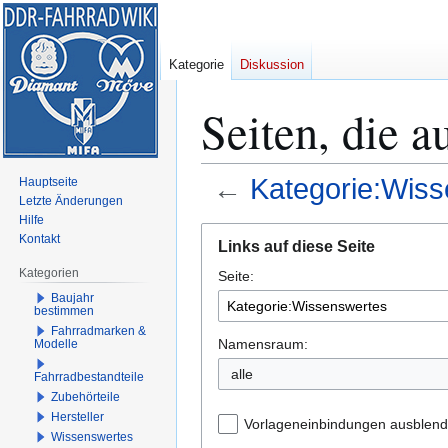
Kategorie
Diskussion
Seiten, die 
←
Kategorie:Wis
Hauptseite
Letzte Änderungen
Hilfe
Zur
Zur
Kontakt
Links auf diese Seite
Navigation
Suche
Kategorien
Seite:
springen
springen
Baujahr
bestimmen
Fahrradmarken &
Namensraum:
Modelle
alle
Fahrradbestandteile
Zubehörteile
Hersteller
Vorlageneinbindungen ausblen
Wissenswertes